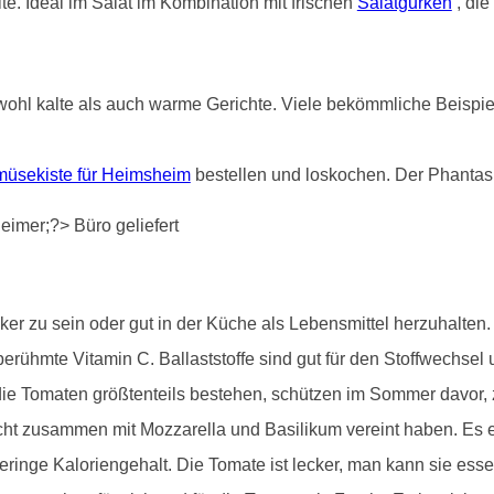
e. Ideal im Salat im Kombination mit frischen
Salatgurken
, die
ohl kalte als auch warme Gerichte. Viele bekömmliche Beispiele
üsekiste für Heimsheim
bestellen und loskochen. Der Phantasi
r zu sein oder gut in der Küche als Lebensmittel herzuhalten. S
erühmte Vitamin C. Ballaststoffe sind gut für den Stoffwechsel 
e Tomaten größtenteils bestehen, schützen im Sommer davor, zu 
cht zusammen mit Mozzarella und Basilikum vereint haben. Es e
ringe Kaloriengehalt. Die Tomate ist lecker, man kann sie ess