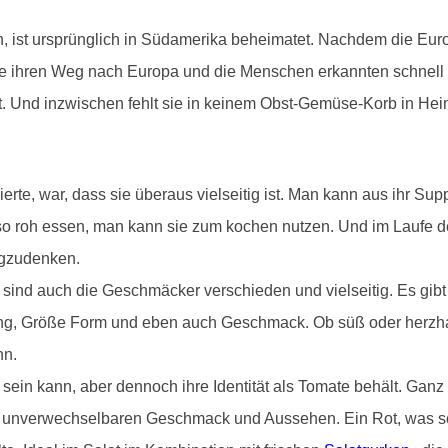
n, ist ursprünglich in Südamerika beheimatet. Nachdem die Eur
ate ihren Weg nach Europa und die Menschen erkannten schnell
tet. Und inzwischen fehlt sie in keinem Obst-Gemüse-Korb in He
erte, war, dass sie überaus vielseitig ist. Man kann aus ihr S
 so roh essen, man kann sie zum kochen nutzen. Und im Laufe
egzudenken.
nd auch die Geschmäcker verschieden und vielseitig. Es gibt 
ng, Größe Form und eben auch Geschmack. Ob süß oder herzhaft
nn.
 sein kann, aber dennoch ihre Identität als Tomate behält. Gan
m unverwechselbaren Geschmack und Aussehen. Ein Rot, was so f