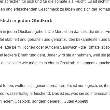
er sprechen für sich und für die Tomate als Frucht. Es ist nic
ichen und erfrischenden Geschmack zu laben und sich der Tomate
lich in jeden Obstkorb
lich in jeden Obstkorb gehört. Die Menschen damals, die diese F
ffel etabliert und gehalten und gehört zu den bekanntesten und
eilage beim Kochen oder auf dem Sandwich - die Tomate ist so v
 leckere Ernährung geht. Jeder wird sie annehmen, weil sie je
ßt es, so viele wie möglich in einem Obstkorb zusammenzupack
leben, wollen sich gesund ernähren. Es ist nur logisch, es ihn
und, wasserhaltig, erfrischend. Das ist es, was sie so interessan
 in jedem Obstkorb, sondern generell. Guten Appetit!