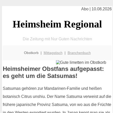
Abo | 10.08.2026
Heimsheim Regional
Die Zeitung mit Nur Guten Nachrichten
Obstkorb |
Mittagstisch
|
Branchenbuch
Heimsheimer Obstfans aufgepasst:
es geht um die Satsumas!
Satsumas gehören zur Mandarinen-Familie und heißen
botanisch Citrus unshiu. Der Name Satsuma verweist auf die
frühere japanische Provinz Satsuma, von wo aus die Früchte
in den Westen exportiert wurden. In Japan kennt man sie als